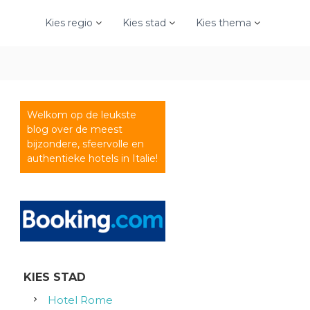
Kies regio
Kies stad
Kies thema
Welkom op de leukste
blog over de meest
bijzondere, sfeervolle en
authentieke hotels in Italie!
KIES STAD
Hotel Rome