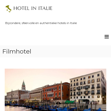
S
k
i
p
t
Bijzondere, sfeervolle en authentieke hotels in Italie
o
c
o
n
t
Filmhotel
e
n
t