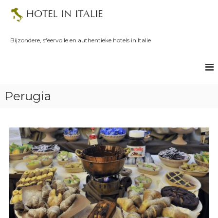
S
k
i
p
Bijzondere, sfeervolle en authentieke hotels in Italie
t
o
c
o
n
Perugia
t
e
n
t