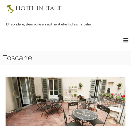
S
k
i
p
Bijzondere, sfeervolle en authentieke hotels in Italie
t
o
c
o
n
Toscane
t
e
n
t