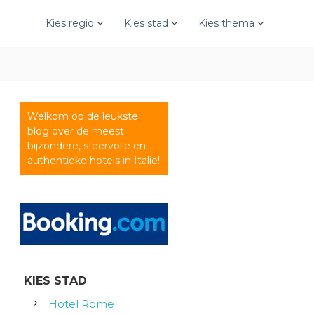
Kies regio
Kies stad
Kies thema
Welkom op de leukste
blog over de meest
bijzondere, sfeervolle en
authentieke hotels in Italie!
KIES STAD
Hotel Rome