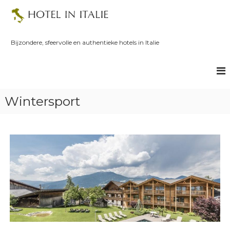
S
k
i
p
Bijzondere, sfeervolle en authentieke hotels in Italie
t
o
c
o
n
Wintersport
t
e
n
t