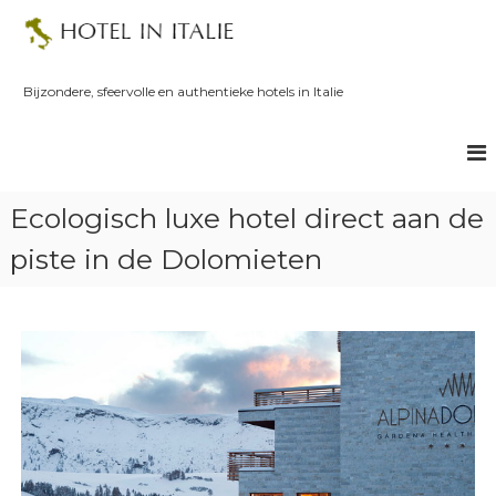
S
k
i
p
Bijzondere, sfeervolle en authentieke hotels in Italie
t
o
c
o
n
Ecologisch luxe hotel direct aan de
t
e
piste in de Dolomieten
n
t