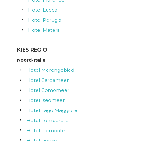
i
Hotel Lucca
g
Hotel Perugia
a
Hotel Matera
t
KIES REGIO
i
Noord-Italie
Hotel Merengebied
e
Hotel Gardameer
Hotel Comomeer
Hotel Iseomeer
Hotel Lago Maggiore
Hotel Lombardije
Hotel Piemonte
Hotel Ligurie