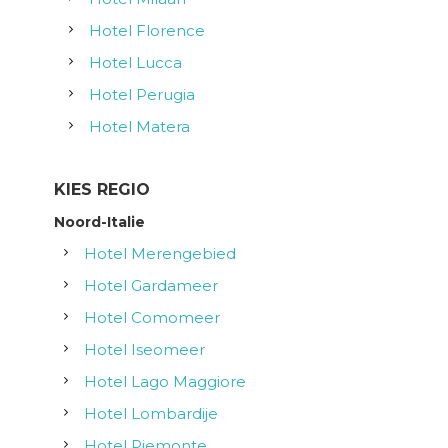
g
Hotel Florence
a
Hotel Lucca
t
Hotel Perugia
Hotel Matera
i
e
KIES REGIO
Noord-Italie
Hotel Merengebied
Hotel Gardameer
Hotel Comomeer
Hotel Iseomeer
Hotel Lago Maggiore
Hotel Lombardije
Hotel Piemonte