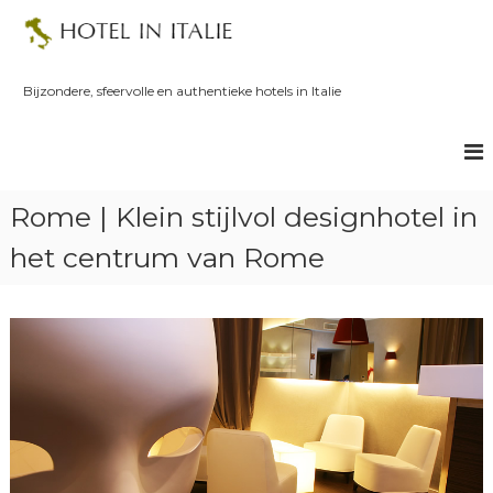
S
k
i
p
Bijzondere, sfeervolle en authentieke hotels in Italie
t
o
c
o
n
Rome | Klein stijlvol designhotel in
t
e
het centrum van Rome
n
t