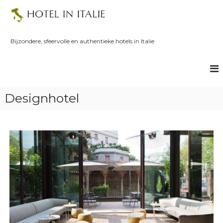
S
k
i
p
Bijzondere, sfeervolle en authentieke hotels in Italie
t
o
c
o
n
Designhotel
t
e
n
t