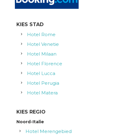
h
t
KIES STAD
n
Hotel Rome
Hotel Venetie
a
Hotel Milaan
v
Hotel Florence
i
Hotel Lucca
Hotel Perugia
g
Hotel Matera
a
KIES REGIO
t
Noord-Italie
i
Hotel Merengebied