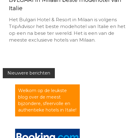
Italie
Het Bulgari Hotel & Resort in Milaan is volgens
TripAdvisor het beste modehotel van Italie en het
op een na bese ter wereld. Het is een van de
meeste exclusieve hotels van Milaan.
B
Nieuwere berichten
e
Welkom op de leukste
blog over de meest
r
bijzondere, sfeervolle en
authentieke hotels in Italie!
i
c