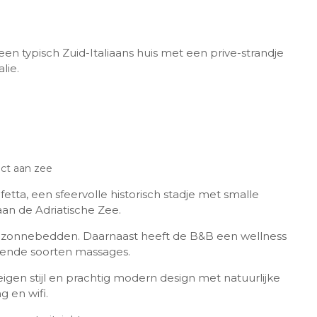
 een typisch Zuid-Italiaans huis met een prive-strandje
lie.
ect aan zee
etta, een sfeervolle historisch stadje met smalle
aan de Adriatische Zee.
t zonnebedden. Daarnaast heeft de B&B een wellness
lende soorten massages.
igen stijl en prachtig modern design met natuurlijke
g en wifi.