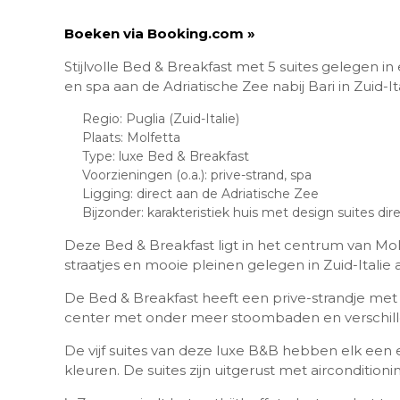
Boeken via Booking.com »
Stijlvolle Bed & Breakfast met 5 suites gelegen in
en spa aan de Adriatische Zee nabij Bari in Zuid-Ita
Regio: Puglia (Zuid-Italie)
Plaats: Molfetta
Type: luxe Bed & Breakfast
Voorzieningen (o.a.): prive-strand, spa
Ligging: direct aan de Adriatische Zee
Bijzonder: karakteristiek huis met design suites dir
Deze Bed & Breakfast ligt in het centrum van Molf
straatjes en mooie pleinen gelegen in Zuid-Italie 
De Bed & Breakfast heeft een prive-strandje me
center met onder meer stoombaden en verschil
De vijf suites van deze luxe B&B hebben elk een e
kleuren. De suites zijn uitgerust met airconditionin