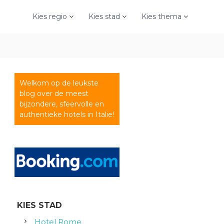
Kies regio
Kies stad
Kies thema
Welkom op de leukste
blog over de meest
bijzondere, sfeervolle en
authentieke hotels in Italie!
KIES STAD
Hotel Rome