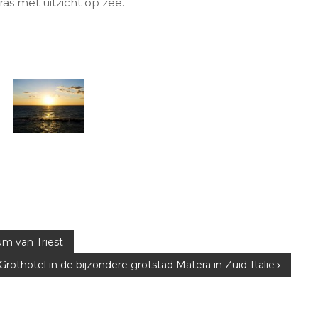
ras met uitzicht op zee.
um van Triest
Grothotel in de bijzondere grotstad Matera in Zuid-Italie