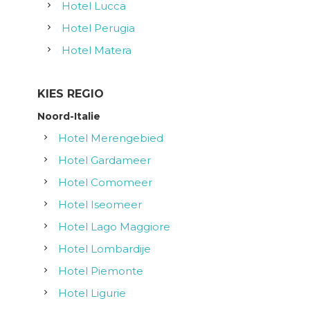
Hotel Lucca
g
Hotel Perugia
a
Hotel Matera
t
KIES REGIO
i
Noord-Italie
Hotel Merengebied
e
Hotel Gardameer
Hotel Comomeer
Hotel Iseomeer
Hotel Lago Maggiore
Hotel Lombardije
Hotel Piemonte
Hotel Ligurie