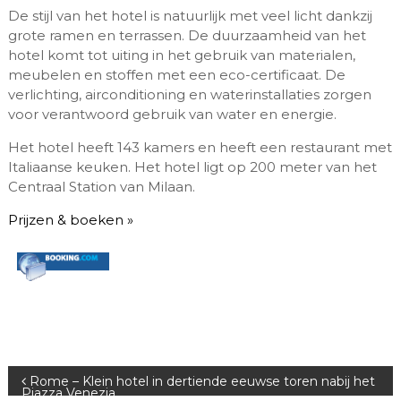
De stijl van het hotel is natuurlijk met veel licht dankzij
grote ramen en terrassen. De duurzaamheid van het
hotel komt tot uiting in het gebruik van materialen,
meubelen en stoffen met een eco-certificaat. De
verlichting, airconditioning en waterinstallaties zorgen
voor verantwoord gebruik van water en energie.
Het hotel heeft 143 kamers en heeft een restaurant met
Italiaanse keuken. Het hotel ligt op 200 meter van het
Centraal Station van Milaan.
Prijzen & boeken »
B
Rome – Klein hotel in dertiende eeuwse toren nabij het
Piazza Venezia