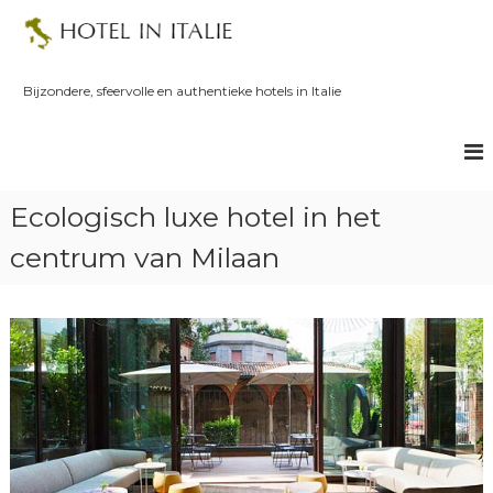
S
k
i
p
Bijzondere, sfeervolle en authentieke hotels in Italie
t
o
c
o
n
Ecologisch luxe hotel in het
t
e
centrum van Milaan
n
t